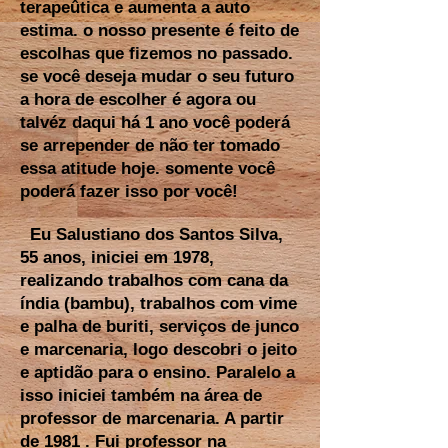
terapeûtica e aumenta a auto
estima. o nosso presente é feito de
escolhas que fizemos no passado.
se você deseja mudar o seu futuro
a hora de escolher é agora ou
talvéz daqui há 1 ano você poderá
se arrepender de não ter tomado
essa atitude hoje. somente você
poderá fazer isso por você!
Eu Salustiano dos Santos Silva,
55 anos, iniciei em 1978,
realizando trabalhos com cana da
índia (bambu), trabalhos com vime
e palha de buriti, serviços de junco
e marcenaria, logo descobri o jeito
e aptidão para o ensino. Paralelo a
isso iniciei também na área de
professor de marcenaria. A partir
de 1981 . Fui professor na