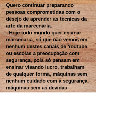
Quero continuar preparando
pessoas comprometidas com o
desejo de aprender as técnicas da
arte da marcenaria.
Hoje todo mundo quer ensinar
marcenaria, só que não vemos em
nenhum destes canais de Youtube
ou escolas a preocupação com
segurança, pois só pensam em
ensinar visando lucro, trabalham
de qualquer forma, máquinas sem
nenhum cuidado com a segurança,
máquinas sem as devidas
observações as normas de
segurança e uso de Epis. Vejo a
arte da marcenaria artesã
perdendo o seu valor e a sua
história. Sou um apreciador
apaixonado e conservador da arte