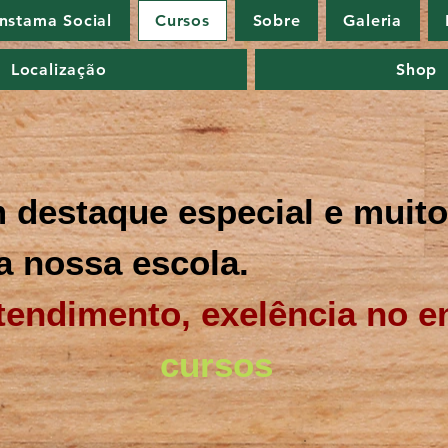
Instama Social
Cursos
Sobre
Galeria
Localização
Shop
destaque especial e mui
na nossa escola.
dimento, exelência no en
cursos