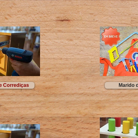
e Corrediças
Marido 