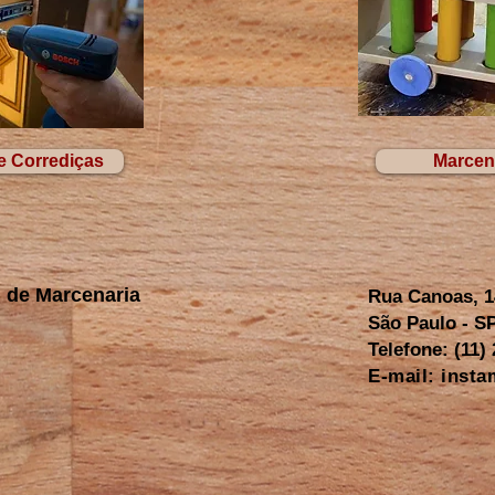
e Corrediças
Marcen
m de Marcenaria
Rua Canoas, 1
São Paulo - SP
Telefone: (11)
E-mail:
insta