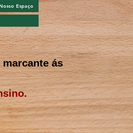
Nosso Espaço
to marcante ás
sino.