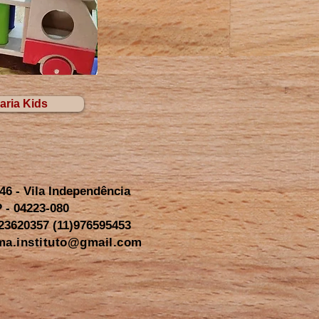
aria Kids
46 - Vila Independência
 - 04223-080
 23620357 (11)976595453
ma.instituto@gmail.com