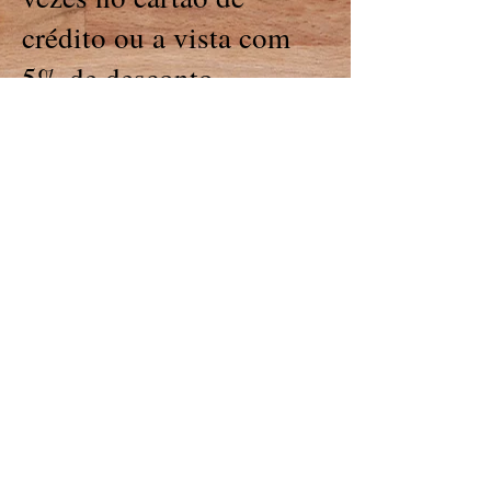
crédito ou a vista com
5% de desconto
Somente nas Nas sextas
feiras das
8:00 ás 17:00
Deixe o seu interesse
f:
11 976595453
*valores e
promoções
poderão
se
r alterados
sem aviso prévio.
Em Breve