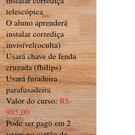
instalar corrediça
telescópica
O aluno aprenderá
instalar corrediça
invisível(oculta)
Usará chave de fenda
cruzada (fhilips)
Usará furadeira
parafusadeira
Valor do curso:
R$-
985,00
Pode ser pago em 2
vezes no cartão de